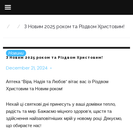
Skip
to
/
/
З Новим 2025 роком та Різдвом Христовим!
content
Новини
З Новим 2025 роком та Різдвом Христовим!
December 21, 2024
Аптека “Віра, Надія та Любов” вітає вас із Різдвом
Христовим та Новим роком!
Нехай ці святкові дні принесуть у ваші домівки тепло,
радість та мир. Бажаємо міцного здоров’я, щастя та
здійснення найзаповітніших мрій у новому році. Дякуємо,
що обираєте нас!