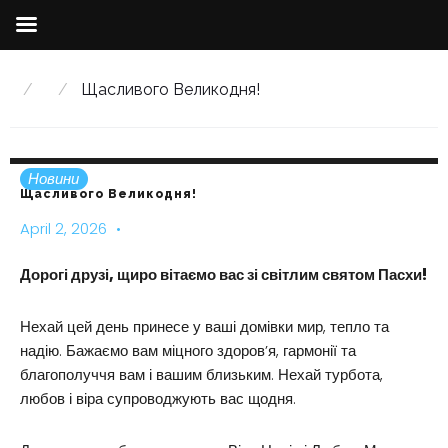
Skip
to
/
/
Щасливого Великодня!
content
Новини
Щасливого Великодня!
April 2, 2026
Дорогі друзі,
щиро вітаємо вас зі світлим святом Пасхи!
Нехай цей день принесе у ваші домівки мир, тепло та
надію. Бажаємо вам міцного здоров’я, гармонії та
благополуччя вам і вашим близьким. Нехай турбота,
любов і віра супроводжують вас щодня.